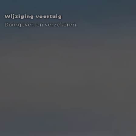
Wijziging voertuig
Doorgeven en verzekeren