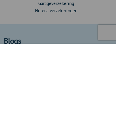
Garageverzekering
Horeca verzekeringen
Blogs