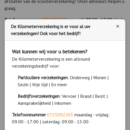
afsluiten van de scooterverzekering? Onze adviseurs helpen u
graag.
Telefoonnummer:
0725092263
ma. - vrij. 09:00 - 17:00 / zat.
×
De Kilometerverzekering is er voor al uw
09:00 - 15:00.
verzekeringen! Ook voor het bedrijf!
Ook op zaterdag bereikbaar!
Verschillende dekkingsvormen scooterverzekering:
Wat kunnen wij voor u betekenen?
WA scooterverzekering
De Kilometerverzekering is een allround
In Nederland is het wettelijk verplicht een WA-
verzekeringsbedrijf voor:
scooterverzekering af te sluiten. WA staat voor Wettelijke
Particuliere verzekeringen
: Onderweg | Wonen |
Aansprakelijkheid.
Gezin | Vrije tijd | En meer
WA + Diefstal scooterverzekering
Bedrijfsverzekeringen
: Vervoer | Brand | Bezit |
Een WA + Diefstal scooterverzekering is een uitgebreidere
Aansprakelijkheid | Inkomen
dekking dan de WA-verzekering. Naast de dekking van de WA-
scooterverzekering wordt ook diefstal van uw bromfiets of
Telefoonnummer
0725092263
maandag - vrijdag:
scooter gedekt.
09:00 - 17:00 | zaterdag: 09:00 - 15:00
WA + Casco scooterverzekering