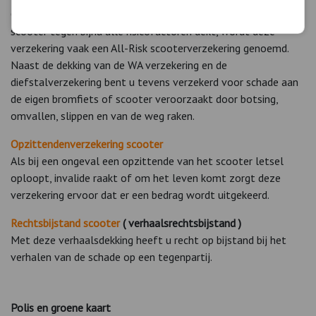
Omdat een WA + Casco scooterverzekering uw bromfiets of
scooter tegen bijna alle risicofactoren dekt, wordt deze
verzekering vaak een All-Risk scooterverzekering genoemd.
Naast de dekking van de WA verzekering en de
diefstalverzekering bent u tevens verzekerd voor schade aan
de eigen bromfiets of scooter veroorzaakt door botsing,
omvallen, slippen en van de weg raken.
Opzittendenverzekering scooter
Als bij een ongeval een opzittende van het scooter letsel
oploopt, invalide raakt of om het leven komt zorgt deze
verzekering ervoor dat er een bedrag wordt uitgekeerd.
Rechtsbijstand scooter
( verhaalsrechtsbijstand )
Met deze verhaalsdekking heeft u recht op bijstand bij het
verhalen van de schade op een tegenpartij.
Polis en groene kaart