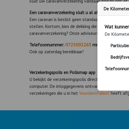
sluit uw caravanverzekering vandaag nog bij ons af
De Kilometerv
Een caravanverzekering sluit u al af vanaf € 3,12 p
Een caravan is beslist geen standaard product. Een
stellen. Kortom, kies de dekking die bij uw situatie 
Wat kunnen
caravanverzekering? Onze adviseurs helpen u graag
De Kilometer
Telefoonnummer:
0725092263
m
ma. - vrij. 09:00 
Particuli
Ook op zaterdag bereikbaar!
Bedrijfsv
Telefoonnu
Verzekeringspolis
en Polismap app
U bekijkt de verzekeringspolis direct na afsluiting 
computer. De inloggegevens ontvangt u direct na h
verzekeringen die u in het
VoordeelPakket
heeft afg