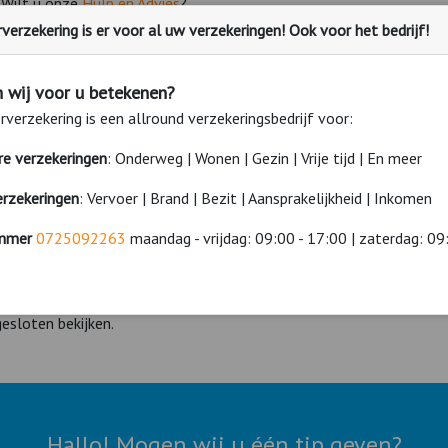
. Wilt u onze
Hulp en Advies
?
erzekering is er voor al uw verzekeringen! Ook voor het bedrijf!
.m.
 goede caravanverzekering is maatwerk. Wij bieden u daarom de mog
past en betaal alleen voor die zaken die u wilt verzekeren. Wilt u hu
 wij voor u betekenen?
.
verzekering is een allround verzekeringsbedrijf voor:
- 17:00 / zat. 09:00 - 15:00.
ere verzekeringen
: Onderweg | Wonen | Gezin | Vrije tijd | En meer
erzekeringen
: Vervoer | Brand | Bezit | Aansprakelijkheid | Inkomen
mmer
0725092263
maandag - vrijdag: 09:00 - 17:00 | zaterdag: 09
en acceptatie van dit VoordeelPakket via uw eigen
Polismap
. U kunt
et afsluiten per e-mail van ons. U kunt met de Polismap ook een
s
esloten bekijken.
Hallo! Mogen wij u één tip geven?