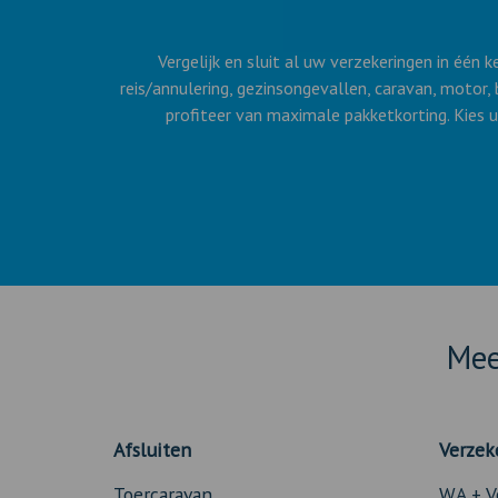
Vergelijk en sluit al uw verzekeringen in één 
reis/annulering, gezinsongevallen, caravan, motor,
profiteer van maximale pakketkorting. Kies u
Mee
Afsluiten
Verzek
Toercaravan
WA + V