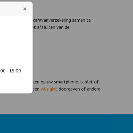
×
elijkheid zelf de caravanverzekering samen te
lp of advies bij het afsluiten van de
:00 - 15:00
 de Polismap bekijken op uw smartphone, tablet of
chade melden
of een
wijziging
doorgeven of andere