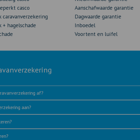
eperkt casco
Aanschafwaarde garantie
k caravanverzekering
Dagwaarde garantie
k + hagelschade
Inboedel
chade
Voortent en luifel
ravanverzekering
aravanverzekering af?
erzekering aan?
keren?
ren?