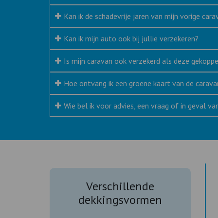
Kan ik de schadevrije jaren van mijn vorige cara
Kan ik mijn auto ook bij jullie verzekeren?
Is mijn caravan ook verzekerd als deze gekoppe
Hoe ontvang ik een groene kaart van de carava
Wie bel ik voor advies, een vraag of in geval v
Verschillende
dekkingsvormen