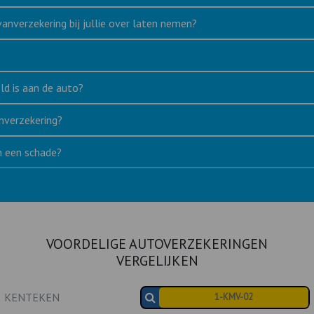
vanverzekering bij jullie over laten nemen?
ld is aan de auto?
nverzekering?
an een schade?
VOORDELIGE AUTOVERZEKERINGEN
VERGELIJKEN
KENTEKEN