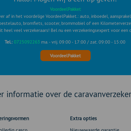
VoordeelPakket
keer af in het voordelige VoordeelPakket.: auto, inboedel, aansprake
 bestelauto, bromfiets, scooter, brommobiel of een Kilometerverze
it heel veel verzekeraars! Bel nu een verzekeringsexpert voor een o
Tel.:
0725092263
ma. - vrij. 09:00 - 17:00 / zat. 09:00 - 15:00
VoordeelPakket
r informatie over de caravanverzeker
eringsvormen
Extra opties
olledig casco
Nieuwwaarde garantie