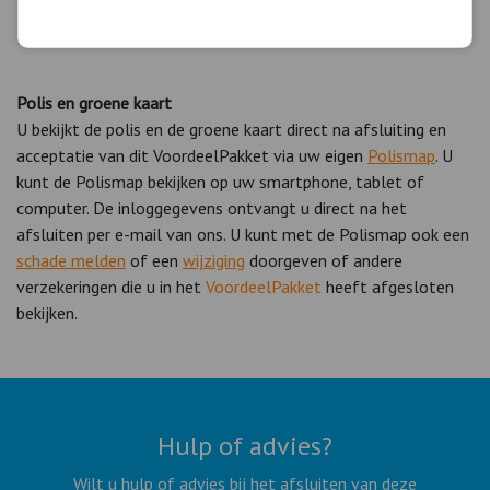
Exclusieve auto's
( vanaf € 50.000,- )
Polis en groene kaart
U bekijkt de polis en de groene kaart direct na afsluiting en
acceptatie van dit VoordeelPakket via uw eigen
Polismap
. U
kunt de Polismap bekijken op uw smartphone, tablet of
computer. De inloggegevens ontvangt u direct na het
afsluiten per e-mail van ons. U kunt met de Polismap ook een
schade melden
of een
wijziging
doorgeven of andere
verzekeringen die u in het
VoordeelPakket
heeft afgesloten
bekijken.
Hulp of advies?
Wilt u hulp of advies bij het afsluiten van deze