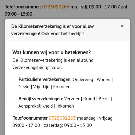
Telefoonnummer:
0
725092263
ma. - vrij. 09:00 - 17:00 / zat.
09:00 - 15:00
Ook op zaterdag bereikbaar!
×
De Kilometerverzekering is er voor al uw
Dekkingsoverzicht autoverzekering
verzekeringen! Ook voor het bedrijf!
WA ( wettelijke aansprakelijkheid )
Wat kunnen wij voor u betekenen?
WA + Extra ( Beperkt casco )
WA + Casco ( All-Risk )
De Kilometerverzekering is een allround
Rechtsbijstand voor motorrijtuigen
verzekeringsbedrijf voor:
Schadeverzekering voor inzittenden
Particuliere verzekeringen
: Onderweg | Wonen |
Pechhulpverzekering
Gezin | Vrije tijd | En meer
Onze
vergelijking
is zo compleet omdat we alle soorten
Bedrijfsverzekeringen
: Vervoer | Brand | Bezit |
autoverzekeringen meenemen. Wij willen u namelijk altijd de
Aansprakelijkheid | Inkomen
laagste premie aanbieden.
Telefoonnummer
0725092263
maandag - vrijdag:
Autoverzekeringen
( o.b.v.
schadevrije jaren
)
09:00 - 17:00 | zaterdag: 09:00 - 15:00
Kilometerverzekering
( o.b.v. kilometers )
Rijgedragverzekering
( o.b.v. rijgedrag )