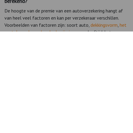
berekend?
De hoogte van de premie van een autoverzekering hangt af
van heel veel factoren en kan per verzekeraar verschillen.
Voorbeelden van factoren zijn: soort auto,
dekkingsvorm
,
het
aantal opgebouwde schadevrije jaren
, uw leeftijd, het
vermogen van de auto, het gewicht, de postcode, de
carrosserie, het aantal te rijden kilometer per jaar, het gebruik
van de auto ( particulier of zakelijk ) en welke aanvullende
verzekeringen u bij de autoverzekering afsluit.
Bekijk alle veelgestelde vragen
Autoverzekering blogs
In onze wekelijkse blogs over verzekeringen bieden wij