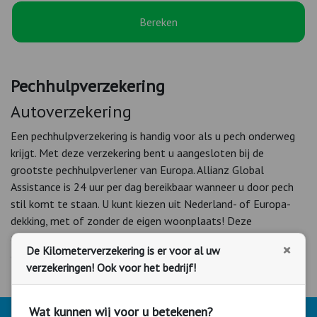
Bereken
Pechhulpverzekering
Autoverzekering
Een pechhulpverzekering is handig voor als u pech onderweg
krijgt. Met deze verzekering bent u aangesloten bij de
grootste pechhulpverlener van Europa. Allianz Global
Assistance is 24 uur per dag bereikbaar wanneer u door pech
stil komt te staan. U kunt kiezen uit Nederland- of Europa-
dekking, met of zonder de eigen woonplaats! Deze
aanvullende verzekering kunt u zelf toevoegen bij het
×
De Kilometerverzekering is er voor al uw
afsluiten van uw autoverzekering.
verzekeringen! Ook voor het bedrijf!
Wat kunnen wij voor u betekenen?