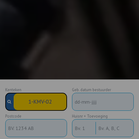
Kenteken
Geb. datum bestuurder
Postcode
Huisnr + Toevoeging