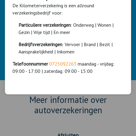
De Kilometerverzekering is een allround
Hulp of advies?
verzekeringsbedrijf voor:
Wilt u hulp of advies bij het afsluiten van deze
Particuliere verzekeringen
: Onderweg | Wonen |
autoverzekering?
Gezin | Vrije tijd | En meer
Onze adviseurs helpen u graag.
Bedrijfsverzekeringen
: Vervoer | Brand | Bezit |
Telefoonnummer:
0725092263
ma. - vrij. 09:00 - 17:00 / zat.
Aansprakelijkheid | Inkomen
09:00 - 15:00
Ook op zaterdag bereikbaar!
Telefoonnummer
0725092263
maandag - vrijdag:
09:00 - 17:00 | zaterdag: 09:00 - 15:00
Meer informatie over
autoverzekeringen
Afsluiten