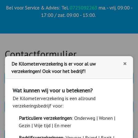
Bel voor Service & Advies: Tel.
0725092263
ma. - vrij. 09:00 -
17:00 / zat. 09:00 - 15:00.
Contactformulier
×
De Kilometerverzekering is er voor al uw
Voorletters *
Tussenvoegsel
verzekeringen! Ook voor het bedrijf!
Wat kunnen wij voor u betekenen?
Achternaam *
De Kilometerverzekering is een allround
verzekeringsbedrijf voor:
Particuliere verzekeringen
: Onderweg | Wonen |
Aanhef *
Gezin | Vrije tijd | En meer
De heer
Mevrouw
Bedrijfsverzekeringen
: Vervoer | Brand | Bezit |