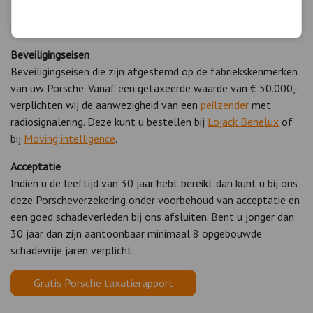
Kilometrage
Standaard 7.500 KM of 10.000 KM. Uitbreiding op aanvraag.
Beveiligingseisen
Beveiligingseisen die zijn afgestemd op de fabriekskenmerken
van uw Porsche. Vanaf een getaxeerde waarde van € 50.000,-
verplichten wij de aanwezigheid van een
peilzender
met
radiosignalering. Deze kunt u bestellen bij
Lojack Benelux
of
bij
Moving intelligence
.
Acceptatie
Indien u de leeftijd van 30 jaar hebt bereikt dan kunt u bij ons
deze Porscheverzekering onder voorbehoud van acceptatie en
een goed schadeverleden bij ons afsluiten. Bent u jonger dan
30 jaar dan zijn aantoonbaar minimaal 8 opgebouwde
schadevrije jaren verplicht.
Gratis Porsche taxatierapport