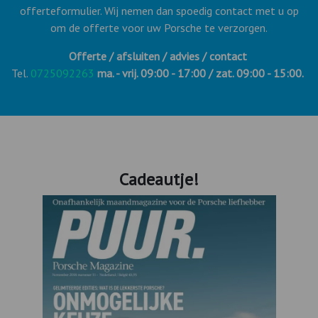
offerteformulier. Wij nemen dan spoedig contact met u op
om de offerte voor uw Porsche te verzorgen.
Offerte / afsluiten / advies / contact
Tel.
0725092263
ma. - vrij. 09:00 - 17:00 / zat. 09:00 - 15:00.
Cadeautje!