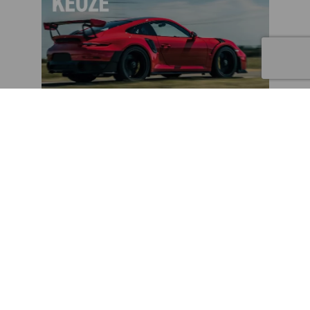
1 jaar lang gratis PUUR Porsche
Magazine t.w.v. € 59,-
Bij het afsluiten van een WA + Volledig casco Porsche
verzekering waarbij de Porsche jonger is dan 8 jaar krijgt u van
De Kilometerverzekering 12 gratis edities van dit glossy
magazine cadeau.