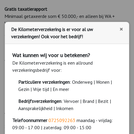
Gratis taxatierapport
Minimaal getaxeerde som € 50.000,- en alleen bij WA +
Volledig casco .
×
De Kilometerverzekering is er voor al uw
Geldigheidsduur taxatie
verzekeringen! Ook voor het bedrijf!
36 maanden.
Dekkingsopties
Wat kunnen wij voor u betekenen?
WA + Volledig casco of WA + Beperkt casco of WA.
De Kilometerverzekering is een allround
verzekeringsbedrijf voor:
Hulpverlening Porscheverzekering
In binnen- en buitenland.
Particuliere verzekeringen
: Onderweg | Wonen |
Gezin | Vrije tijd | En meer
Porsche autosleuteldekking
Tot € 750,- voor sleutels en vervanging van sloten.
Bedrijfsverzekeringen
: Vervoer | Brand | Bezit |
Aansprakelijkheid | Inkomen
Aanvullende dekkingen
Rechtsbijstand: € 22,69 p.j. excl. bel.
Telefoonnummer
0725092263
maandag - vrijdag:
Schadeverzekering inzittenden € 37,50 p.j. excl. bel.
09:00 - 17:00 | zaterdag: 09:00 - 15:00