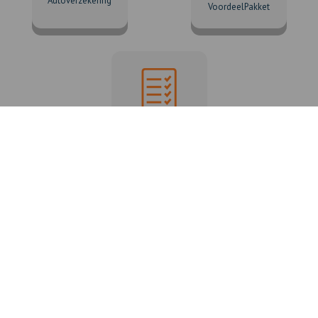
Autoverzekering
VoordeelPakket
Alle verzekeringen