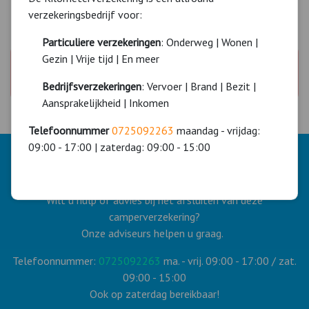
verzekeringsbedrijf voor:
Particuliere verzekeringen
: Onderweg | Wonen |
Gezin | Vrije tijd | En meer
U dient akkoord te gaan met de cookies om dit
onderdeel te bekijken.
Akkoord
Bedrijfsverzekeringen
: Vervoer | Brand | Bezit |
Aansprakelijkheid | Inkomen
Telefoonnummer
0725092263
maandag - vrijdag:
09:00 - 17:00 | zaterdag: 09:00 - 15:00
Hulp of advies?
Wilt u hulp of advies bij het afsluiten van deze
camperverzekering?
Onze adviseurs helpen u graag.
Telefoonnummer:
0725092263
ma. - vrij. 09:00 - 17:00 / zat.
09:00 - 15:00
Ook op zaterdag bereikbaar!