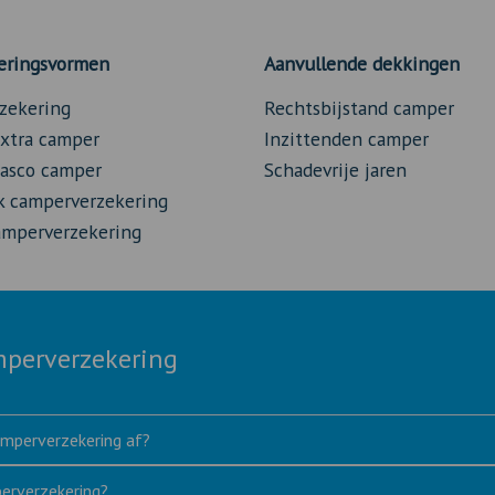
eringsvormen
Aanvullende dekkingen
zekering
Rechtsbijstand camper
xtra camper
Inzittenden camper
asco camper
Schadevrije jaren
sk camperverzekering
mperverzekering
mperverzekering
amperverzekering af?
perverzekering?