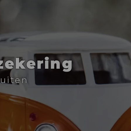
zekering
luiten