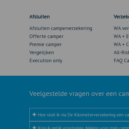
Afsluiten
Verzek
Afsluiten camperverzekering
WA ver
Offerte camper
WA + E
Premie camper
WA + C
Vergelijken
All-Ri
Execution only
FAQ Ca
Veelgestelde vragen over een ca
Hoe sluit ik via De Kilometerverzekering een c
Krijg ik gelijk voorlopige dekking voor mijn cam