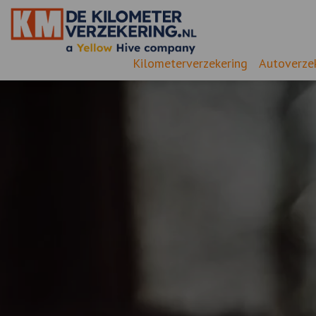
Kilometerverzekering
Autoverze