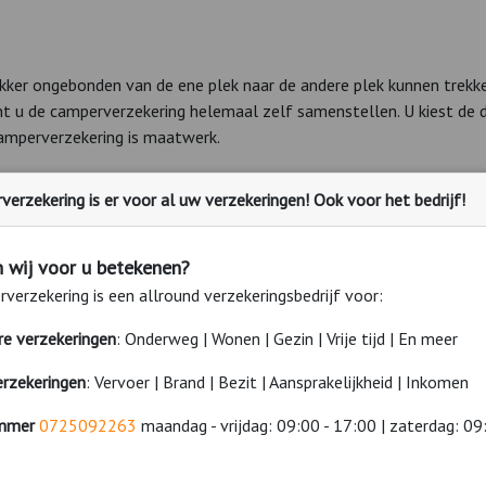
kker ongebonden van de ene plek naar de andere plek kunnen trekke
kunt u de camperverzekering helemaal zelf samenstellen. U kiest de d
camperverzekering is maatwerk.
erzekering is er voor al uw verzekeringen! Ook voor het bedrijf!
gebouwd en u heeft niet eerder een camperverzekering heeft gehad
aren dient in dit geval te worden aangetoond door een kopie van d
andaag nog de camperverzekering bij ons aan.
 wij voor u betekenen?
verzekering is een allround verzekeringsbedrijf voor:
erverzekering? Onze adviseurs helpen u graag.
ere verzekeringen
: Onderweg | Wonen | Gezin | Vrije tijd | En meer
17:00 / zat. 09:00 - 15:00.
erzekeringen
: Vervoer | Brand | Bezit | Aansprakelijkheid | Inkomen
mmer
0725092263
maandag - vrijdag: 09:00 - 17:00 | zaterdag: 09