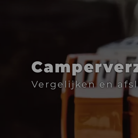
Camperver
Vergelijken en afs