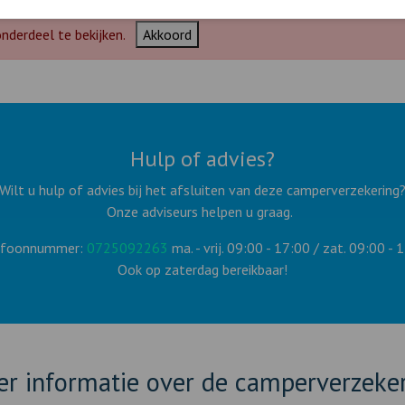
nderdeel te bekijken.
Akkoord
Hulp of advies?
Wilt u hulp of advies bij het afsluiten van deze camperverzekering
Onze adviseurs helpen u graag.
efoonnummer:
0725092263
ma. - vrij. 09:00 - 17:00 / zat. 09:00 - 
Ook op zaterdag bereikbaar!
r informatie over de camperverzeke