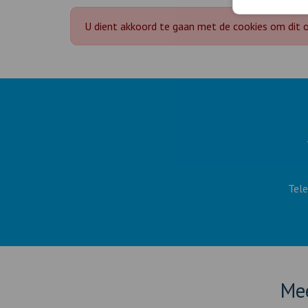
U dient akkoord te gaan met de cookies om dit o
Tel
Mee