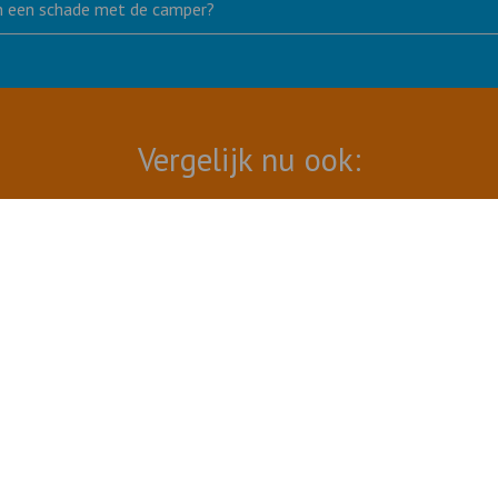
van een schade met de camper?
Vergelijk nu ook:
VoordeelPakket