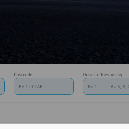
Postcode
Huisnr + Toevoeging