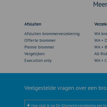
Meer
Afsluiten
Verzek
Afsluiten brommerverzekering
WA bro
Offerte brommer
WA + D
Premie brommer
WA + B
Vergelijken
All-Ri
Execution only
WA + C
Veelgestelde vragen over een b
Hoe sluit ik via De Kilometerverzekering een 