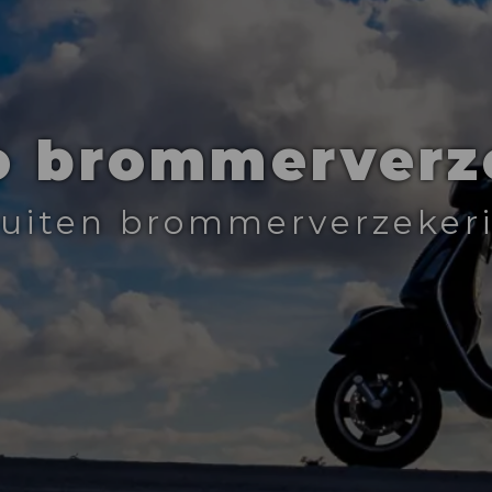
o brommerverz
sluiten brommerverzeker