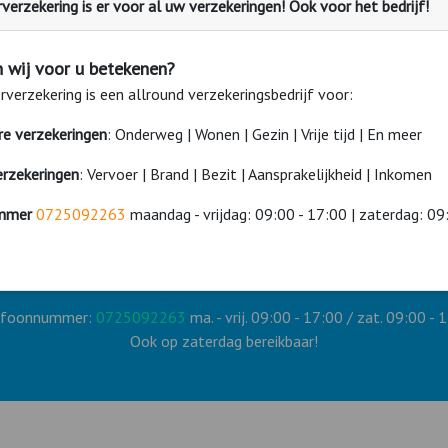
or alle nieuwe brommers en scooters. Het kan verstandig zijn oo
erzekering is er voor al uw verzekeringen! Ook voor het bedrijf!
en WA + Casco brommerverzekering uw brommer of scooter tegen bi
genoemd. Naast de dekking van de WA verzekering en de diefstalver
 wij voor u betekenen?
 door botsing, omvallen, slippen en van de weg raken. Er dient naa
verzekering is een allround verzekeringsbedrijf voor:
ere verzekeringen
: Onderweg | Wonen | Gezin | Vrije tijd | En meer
erzekeringen
: Vervoer | Brand | Bezit | Aansprakelijkheid | Inkomen
Hulp of advies?
mmer
0725092263
maandag - vrijdag: 09:00 - 17:00 | zaterdag: 09
ilt u hulp of advies bij het afsluiten van deze brommerverzekerin
Onze adviseurs helpen u graag.
efoonnummer:
0725092263
ma. - vrij. 09:00 - 17:00 / zat. 09:00 - 
Ook op zaterdag bereikbaar!