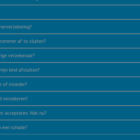
merverzekering?
brommer af te sluiten?
rige verzekeraar?
ijn kind afsluiten?
er of moeder?
d verzekeren?
et accepteren. Wat nu?
an een schade?