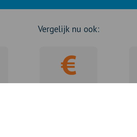
Vergelijk nu ook:
VoordeelPakket