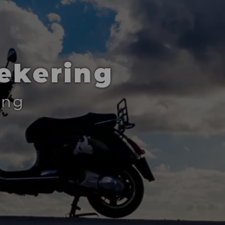
ekering
ing