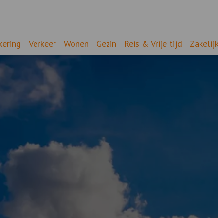
kering
Verkeer
Wonen
Gezin
Reis & Vrije tijd
Zakelij