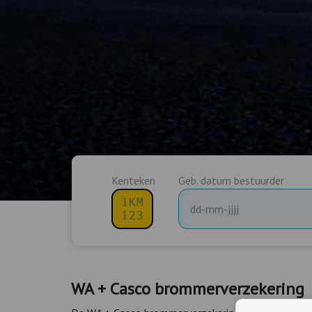
Kenteken
Geb. datum bestuurder
WA + Casco brommerverzekering