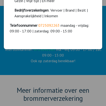
Gezin | Vrije tijd | En meer
Bedrijfsverzekeringen
: Vervoer | Brand | Bezit |
Aansprakelijkheid | Inkomen
Hulp of advies?
Telefoonnummer
0725092263
maandag - vrijdag:
Wilt u hulp of advies bij het afsluiten van deze
09:00 - 17:00 | zaterdag: 09:00 - 15:00
brommerverzekering?
Onze adviseurs helpen u graag.
Telefoonnummer:
0725092263
ma. - vrij. 09:00 - 17:00 / zat.
09:00 - 15:00
Ook op zaterdag bereikbaar!
Meer informatie over een
brommerverzekering