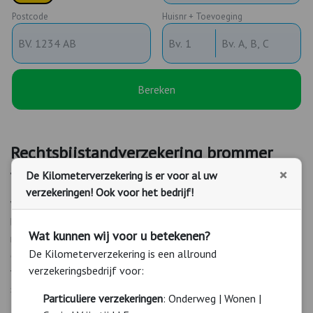
Postcode
Huisnr + Toevoeging
Bereken
Rechtsbijstandverzekering brommer
×
De Kilometerverzekering is er voor al uw
Voor bromfiets, scooter, snorfiets, brommer en versneller.
verzekeringen! Ook voor het bedrijf!
Wij adviseren u altijd een rechtsbijstandverzekering bij uw
brommerverzekering af te sluiten. De brommer
Wat kunnen wij voor u betekenen?
rechtsbijstandverzekering biedt namelijk hulp bij juridische
De Kilometerverzekering is een allround
conflicten met betrekking tot uw brommer. Met deze
verzekeringsbedrijf voor:
verhaalsdekking heeft u recht op bijstand bij verhalen van de
schade op een tegenpartij.
Particuliere verzekeringen
: Onderweg | Wonen |