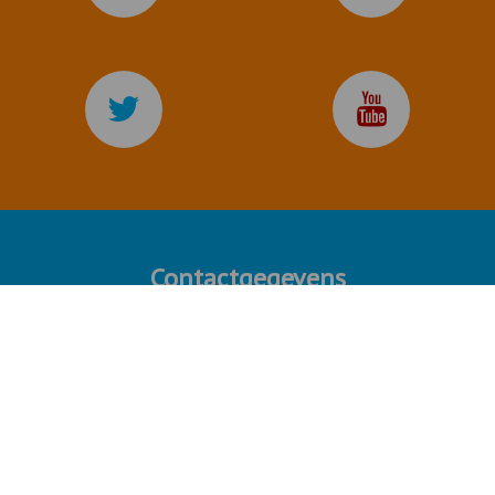
Contactgegevens
De Kilometerverzekering.nl
postbus 167
1860 AD Bergen N.H.
Heeft u nog vragen?
Bel of mail gerust,
via
072 - 509 22 63