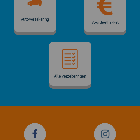
Autoverzekering
VoordeelPakket
Alle verzekeringen