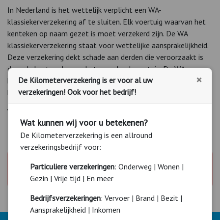
In Nederland is het wettelijk verplicht een WA-
klassiekerverzekering af te sluiten. Elk voertuig waarvan het
kenteken op naam gezet is moet verzekerd zijn. De WA
klassiekerverzekering staat voor wettelijke aansprakelijkheid.
Deze verzekering dekt schade aan derden die veroorzaakt is
door de bestuurder van het verzekerd voertuig. De WA
×
De Kilometerverzekering is er voor al uw
klassiekerverzekering is daarom de basis van elke
verzekeringen! Ook voor het bedrijf!
klassiekerverzekering.
Vergelijken en afsluiten
Wat kunnen wij voor u betekenen?
De Kilometerverzekering is een allround
verzekeringsbedrijf voor:
U dient akkoord te gaan met de cookies om dit
Particuliere verzekeringen
: Onderweg | Wonen |
onderdeel te bekijken.
Akkoord
Gezin | Vrije tijd | En meer
Bedrijfsverzekeringen
: Vervoer | Brand | Bezit |
Aansprakelijkheid | Inkomen