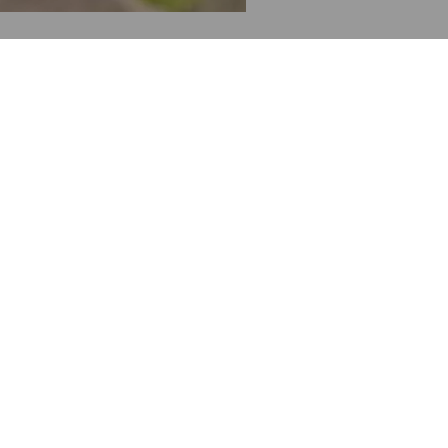
Meer links
Klantenservice
Hypotheken
g
Social media
Nieuws
g
Blogs