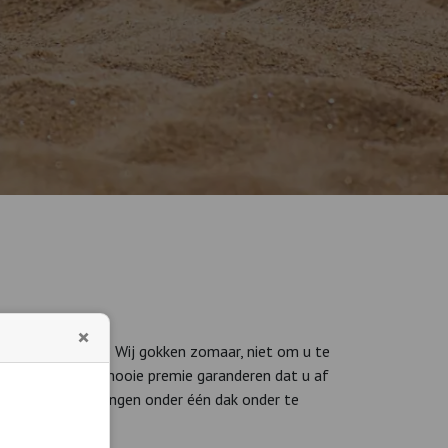
×
jn ondergebracht? Wij gokken zomaar, niet om u te
ers die ieder een mooie premie garanderen dat u af
id AL uw verzekeringen onder één dak onder te