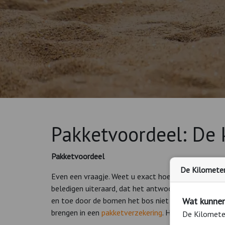
Pakketvoordeel: De 
Pakketvoordeel
De Kilometerv
Even een vraagje. Weet u exact hoeveel verzekering
beledigen uiteraard, dat het antwoord ‘nee’ is. Er z
Wat kunnen
en toe door de bomen het bos niet meer ziet. Heel b
brengen in een
pakketverzekering
. Heel gemakkelijk
De Kilometer