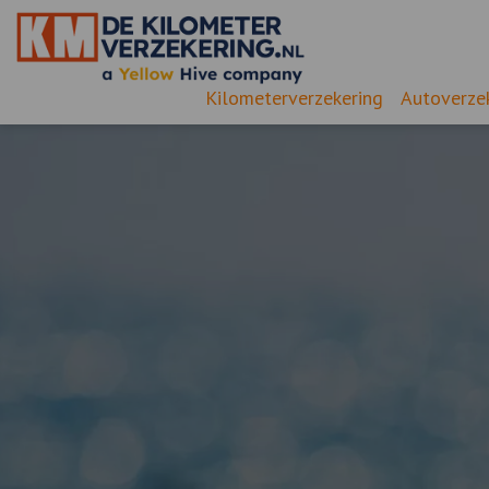
Kilometerverzekering
Autoverze