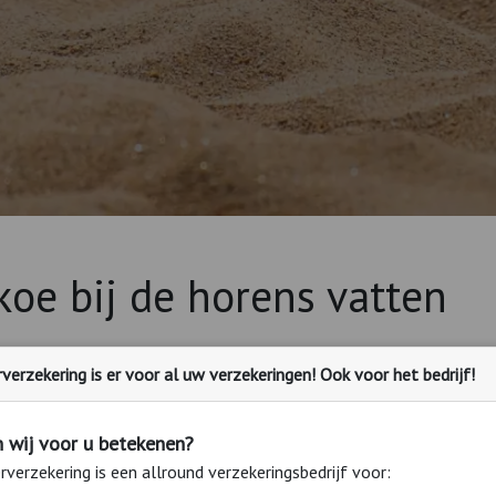
koe bij de horens vatten
erzekering is er voor al uw verzekeringen! Ook voor het bedrijf!
en u heeft, waar deze precies voor zijn en waar deze (allemaal) zi
ijn zóveel verschillende verzekeringen, zóveel verschillende aanbied
 wij voor u betekenen?
egrijpelijk en logisch. Wij willen u attent maken op de mogelijkhe
 en voor u veel voordeliger!
verzekering is een allround verzekeringsbedrijf voor: