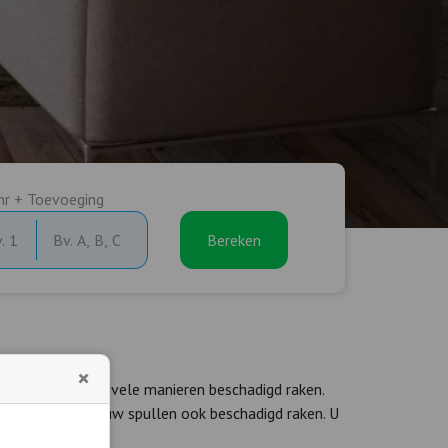
nr + Toevoeging
Bereken
×
pullen kunnen op vele manieren beschadigd raken.
Daardoor kunnen uw spullen ook beschadigd raken. U