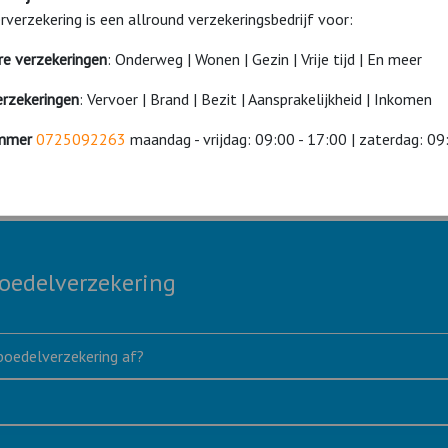
verzekering is een allround verzekeringsbedrijf voor:
ere verzekeringen
: Onderweg | Wonen | Gezin | Vrije tijd | En meer
boedelverzekering? Onze adviseurs helpen u graag.
erzekeringen
: Vervoer | Brand | Bezit | Aansprakelijkheid | Inkomen
17:00 / zat. 09:00 - 15:00
mmer
0725092263
maandag - vrijdag: 09:00 - 17:00 | zaterdag: 09
boedelverzekering
nboedelverzekering af?