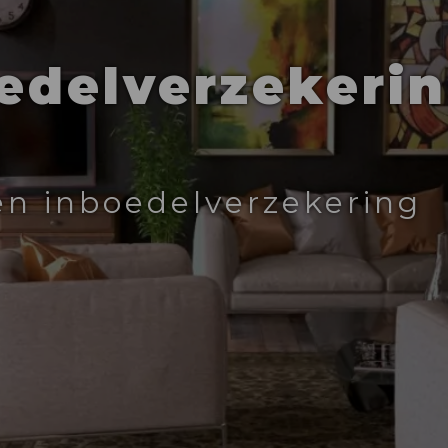
oedelverzekeri
en inboedelverzekering