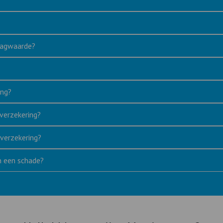
 dagwaarde?
ing?
verzekering?
verzekering?
an een schade?