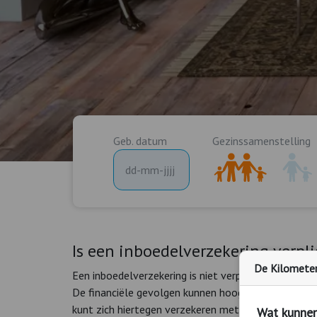
Geb. datum
Gezinssamenstelling
Is een inboedelverzekering verpli
De Kilometerv
Een inboedelverzekering is niet verplicht. In uw hu
De financiële gevolgen kunnen hoog oplopen en zijn
kunt zich hiertegen verzekeren met een inboedelver
Wat kunnen