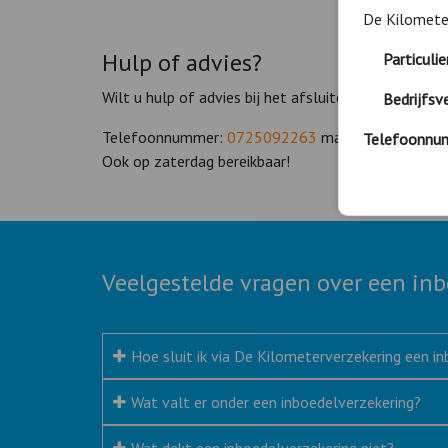
De Kilometer
Hulp of advies?
Particuli
Wilt u hulp of advies bij het afsluiten van deze in
Bedrijfsv
Telefoonnummer:
0725092263
ma. - vrij. 09:00 - 
Telefoonnu
Ook op zaterdag bereikbaar!
Veelgestelde vragen over een in
Hoe sluit ik via De Kilometerverzekering een i
Wat valt er onder een inboedelverzekering?
Wat dekt een inboedelverzekering niet?