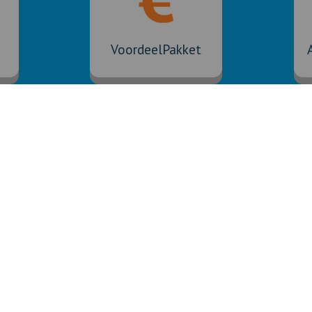
VoordeelPakket
Klantenservice
Verzekeringen