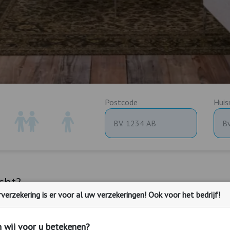
Postcode
Huis
cht?
erzekering is er voor al uw verzekeringen! Ook voor het bedrijf!
is staan meubels, apparatuur en andere waardevolle spullen. Deze s
 vaak moeilijk te dragen. Er kan ook brand uitbreken bij uw buren. 
zekering.
 wij voor u betekenen?