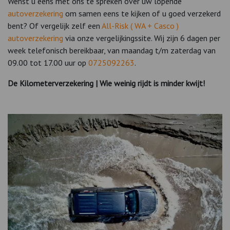
Wenst u eens met ons te spreken over uw lopende
autoverzekering
om samen eens te kijken of u goed verzekerd
bent? Of vergelijk zelf een
All-Risk ( WA + Casco )
autoverzekering
via onze vergelijkingssite. Wij zijn 6 dagen per
week telefonisch bereikbaar, van maandag t/m zaterdag van
09.00 tot 17.00 uur op
0725092263
.
De Kilometerverzekering | Wie weinig rijdt is minder kwijt!