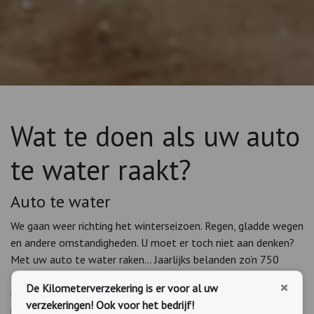
Wat te doen als uw auto
te water raakt?
Auto te water
We gaan weer richting het winterseizoen. Regen, gladde wegen
en andere omstandigheden. U moet er toch niet aan denken?
Met uw auto te water raken… Jaarlijks belanden zo’n 750
auto’s te water, met ongeveer 60 doden als gevolg. Hoe kunt
×
De Kilometerverzekering is er voor al uw
u het beste handelen als u onverhoopt met de auto te water
verzekeringen! Ook voor het bedrijf!
raakt? We gaan er eens uitgebreid op in.