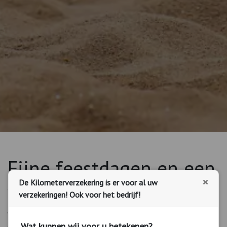
Fijne feestdagen en een
×
De Kilometerverzekering is er voor al uw
voorspoedig 2021
verzekeringen! Ook voor het bedrijf!
We kijken er naar uit om in het nieuwe jaar weer voor u te
Wat kunnen wij voor u betekenen?