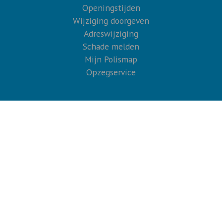
Openingstijden
Wijziging doorgeven
Adreswijziging
Schade melden
Mijn Polismap
Opzegservice
Verzekeringen
Particulier
Zakelijk
Kilometerverzekering
Autoverzekering
Bestelautoverzekering
Aansprakelijkheidsverzekering
Inboedelverzekering
Woonhuisverzekering