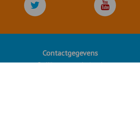
Contactgegevens
De Kilometerverzekering.nl
postbus 167
1860 AD Bergen N.H.
Heeft u nog vragen?
Bel of mail gerust,
via
072 - 509 22 63
info@dekilometerverzekering.nl